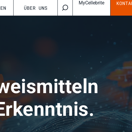
MyCellebrite
KONTA
CEN
ÜBER UNS
weismitteln
Erkenntnis.