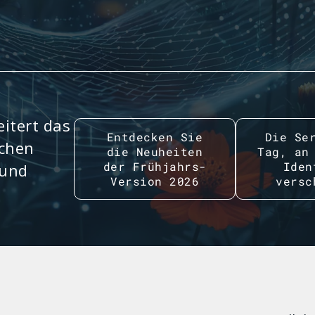
itert das
Entdecken Sie
Die Se
ichen
die Neuheiten
Tag, an
der Frühjahrs-
Iden
 und
Version 2026
versc