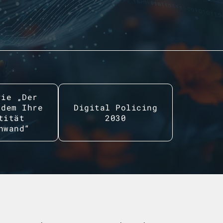
rie „Der
 dem Ihre
Digital Policing
tität
2030
hwand“