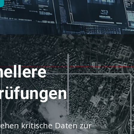
ellere
rüfungen
hen kritische Daten zur