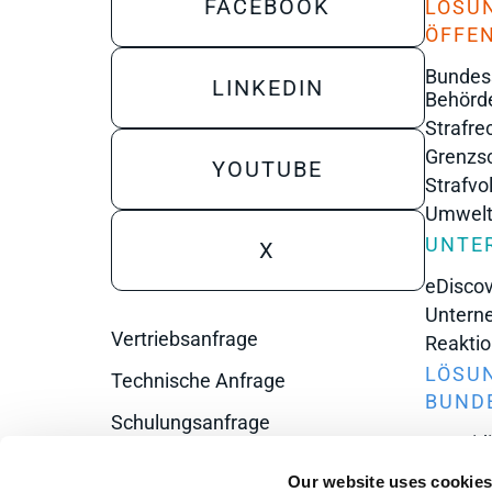
FACEBOOK
LÖSUN
ÖFFEN
Bundess
LINKEDIN
Behörd
Strafre
Grenzs
YOUTUBE
Strafvo
Umweltk
UNTE
X
eDisco
Untern
Vertriebsanfrage
Reaktio
LÖSUN
Technische Anfrage
BUND
Schulungsanfrage
Verteid
Für E-Mails anmelden
Zivile 
Our website uses cookie