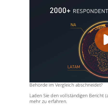
Im dritten Branchen-Benchmark-Jahre
Trends erkundet, die neue Maßstäbe be
und Intelligence sowie den Behörden 
globale Pandemie hat die Welt gezwu
an ein neues digitales Zeitalter anzupa
Polizeiarbeit und die Ermittlungsteam
Mit 2.000 Antworten von Strafverfolg
verschiedenen Ländern wird im Berich
Agenturen Strategien für die digitale
um in einer von unzähligen digitalen 
bestehen zu können.
Sie möchten erfahren, wie die digitale
Behörde im Vergleich abschneidet?
Laden Sie den vollständigen Bericht (
mehr zu erfahren.