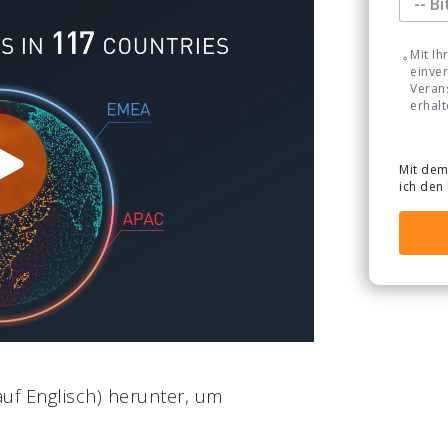
sbericht werden aktuelle
i Strafverfolgung, Militär
Mit Ih
weltweit setzen. Die
einver
Veran
ngen, sich noch schneller
erhalt
ssen. Selbiges galt für die
s.
Mit dem
ungsbediensteten aus 117
ich den
t 2021 beleuchtet, wie
 Transformation umsetzen,
Beweismitteln geprägten Zeit
 Transformation Ihrer
auf Englisch) herunter, um