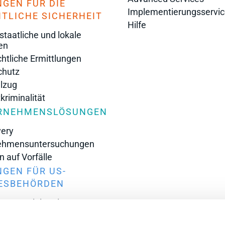
GEN FÜR DIE
Implementierungsservic
TLICHE SICHERHEIT
Hilfe
taatliche und lokale
en
chtliche Ermittlungen
chutz
llzug
riminalität
RNEHMENSLÖSUNGEN
very
ehmensuntersuchungen
n auf Vorfälle
GEN FÜR US-
ESBEHÖRDEN
igungsministerium
Behörden
s