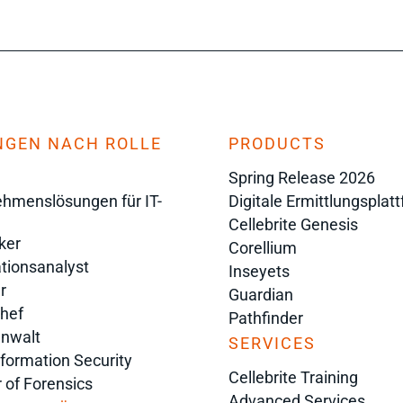
NGEN NACH ROLLE
PRODUCTS
Spring Release 2026
hmenslösungen für IT-
Digitale Ermittlungsplat
Cellebrite Genesis
ker
Corellium
tionsanalyst
Inseyets
r
Guardian
chef
Pathfinder
anwalt
SERVICES
nformation Security
Cellebrite Training
r of Forensics
Advanced Services