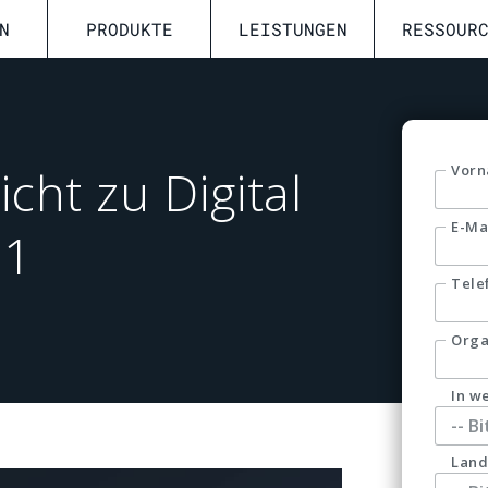
N
PRODUKTE
LEISTUNGEN
RESSOUR
ht zu Digital
Vor
E-Ma
21
Tele
Orga
In w
Land