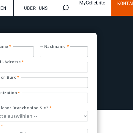
MyCellebrite
KONTA
CEN
ÜBER UNS
name
*
Nachname
*
il-Adresse
*
fon Büro
*
nization
*
elcher Branche sind Sie?
*
*