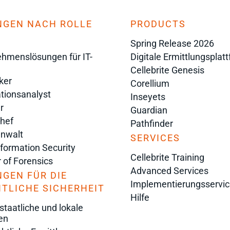
NGEN NACH ROLLE
PRODUCTS
Spring Release 2026
hmenslösungen für IT-
Digitale Ermittlungsplat
Cellebrite Genesis
ker
Corellium
tionsanalyst
Inseyets
r
Guardian
chef
Pathfinder
anwalt
SERVICES
nformation Security
Cellebrite Training
r of Forensics
Advanced Services
GEN FÜR DIE
Implementierungsservic
TLICHE SICHERHEIT
Hilfe
taatliche und lokale
en