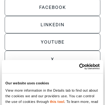
FACEBOOK
LINKEDIN
YOUTUBE
X
Sales Inquiry
Our website uses cookies
Technical Inquiry
View more information in the Details tab to find out about 
Training Sales Inquiry
the cookies we and our providers use. You can control 
the use of cookies through 
this tool
. To learn more, read 
Sign Up for Emails