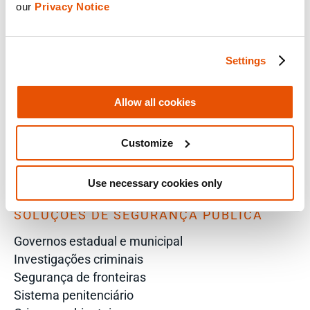
our 
Privacy Notice
SOLUÇÕES POR FUNÇÃO
Analista
Settings
Soluções corporativas para diretores de TI
Peritos
Allow all cookies
Analista de inteligência
Investigador
Comandante da polícia
Customize
Promotor
VP de segurança da informação
Use necessary cookies only
Diretor de perícia forense
SOLUÇÕES DE SEGURANÇA PÚBLICA
Governos estadual e municipal
Investigações criminais
Segurança de fronteiras
Sistema penitenciário