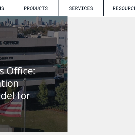
NS
PRODUCTS
SERVICES
RESOURC
s Office:
tion
del for