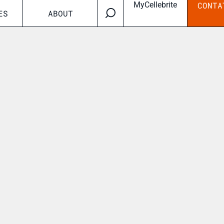
MyCellebrite
CONTA
ES
ABOUT