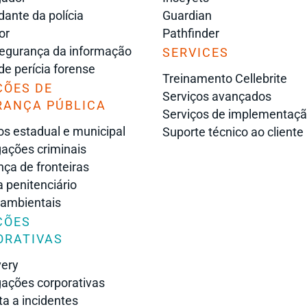
nte da polícia
Guardian
or
Pathfinder
egurança da informação
SERVICES
 de perícia forense
Treinamento Cellebrite
ÇÕES DE
Serviços avançados
RANÇA PÚBLICA
Serviços de implementaç
s estadual e municipal
Suporte técnico ao cliente
gações criminais
ça de fronteiras
 penitenciário
 ambientais
ÇÕES
ORATIVAS
very
gações corporativas
a a incidentes