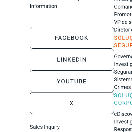
Information
Comanda
Promot
VP de s
Diretor
FACEBOOK
SOLU
SEGU
Governo
LINKEDIN
Investi
Seguran
Sistema
YOUTUBE
Crimes
SOLU
X
CORP
eDisco
Investi
Sales Inquiry
Respost