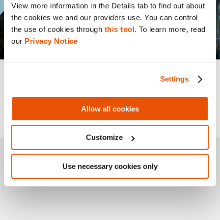
View more information in the Details tab to find out about 
the cookies we and our providers use. You can control 
the use of cookies through 
this tool
. To learn more, read 
our 
Privacy Notice
BLOG
Settings
Cellebrite annonce sa MàJ du printemps
2026 : accès aux nouveaux appareils à la
pointe de l’industrie et expansion
Allow all cookies
multicloud
Customize
Use necessary cookies only
Load More