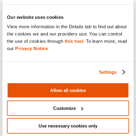
Our website uses cookies
View more information in the Details tab to find out about 
5.
Faites abstraction du bruit
the cookies we and our providers use. You can control 
the use of cookies through 
this tool
. To learn more, read 
Les affaires très médiatisées génèrent de la
our 
Privacy Notice
pression. Les commentaires publics, les
réseaux sociaux et même les critiques
Settings
peuvent peser lourd. Ma stratégie :
déconnecter. Avant de témoigner, je coupe X
Allow all cookies
(anciennement Twitter), j’ignore les
discussions sur Reddit et j’évite toute
Customize
couverture médiatique.
Use necessary cookies only
Ce n’est pas de l’ignorance, c’est une manière