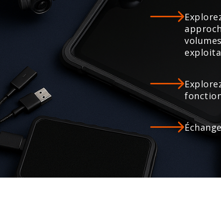
Explorez
approch
volumes
exploit
Explorez
fonctio
Échange