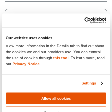
FACEBOOK
LINKEDIN
Our website uses cookies
View more information in the Details tab to find out about 
the cookies we and our providers use. You can control 
YOUTUBE
the use of cookies through 
this tool
. To learn more, read 
our 
Privacy Notice
X
Settings
Contacter notre équipe commerciale
Allow all cookies
Contacter le support technique