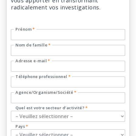
vous apporter en transformant
radicalement vos investigations.
Prénom
*
Nom de famille
*
Adresse e-mail
*
Téléphone professionnel
*
Agence/Organisme/Société
*
Quel est votre secteur d’activité?
*
Pays
*