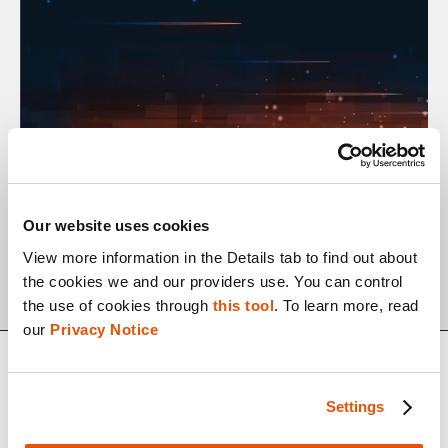
FICHAS INFORMATIVAS
10.09.19
Our website uses cookies
Invasão e desmantelamento de gangues
View more information in the Details tab to find out about 
com inteligência digital
the cookies we and our providers use. You can control 
the use of cookies through 
this tool
. To learn more, read 
our 
Privacy Notice
Settings
© 2025 Cellebrite