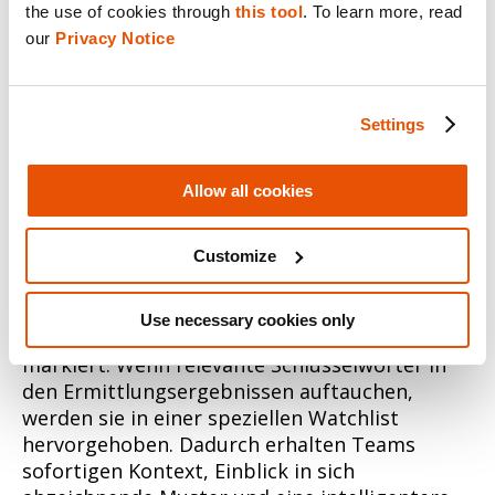
the use of cookies through 
this tool
. To learn more, read 
our 
Privacy Notice
Settings
Allow all cookies
Die neue Watchlist-Funktion unterstützt
Customize
Ermittler dabei, wichtige Informationen
schneller aufzudecken, indem sie automatisch
Use necessary cookies only
Schlüsselbegriffe aus hochgeladenen Fallakten
markiert. Wenn relevante Schlüsselwörter in
den Ermittlungsergebnissen auftauchen,
werden sie in einer speziellen Watchlist
hervorgehoben. Dadurch erhalten Teams
sofortigen Kontext, Einblick in sich