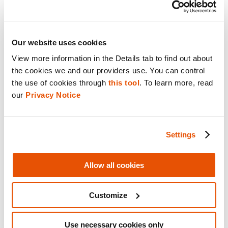
Our website uses cookies
View more information in the Details tab to find out about 
the cookies we and our providers use. You can control 
「私は検察官に直接電話して伝えました。
the use of cookies through 
this tool
. To learn more, read 
『Excel シートを送ります。陳述書や証拠証明書
our 
Privacy Notice
など、必要な書類はまだ仕上げていません。正式
なレビューはまだ終わっていませんが、弁護側へ
Settings
の開示用にこれらを今夜中に送ってください』
と。翌朝には証言する予定だったのです」と
Allow all cookies
Riley は語りました。
Customize
翌朝、Debbie は法廷にいて、新しい証拠を知っ
た Emily を見ていました。「彼女はそれをぱらぱ
Use necessary cookies only