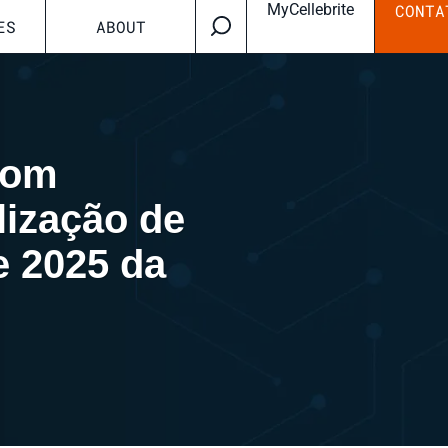
MyCellebrite
CONTA
ES
ABOUT
com
lização de
e 2025 da