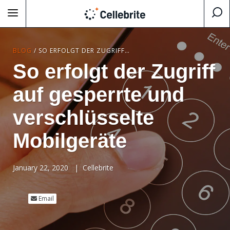
BLOG
/
SO ERFOLGT DER ZUGRIFF AUF GESPERRTE UND VERSCHLÜSSELTE MOBILGERÄTE
So erfolgt der Zugriff
auf gesperrte und
verschlüsselte
Mobilgeräte
January 22, 2020
|
Cellebrite
Email