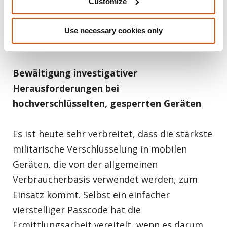
Customize
Passcode zu umgehen. Schließlich konnte
Mattia den UFED Physical Analyzer [JS3] für
Use necessary cookies only
die Extraktion verwenden.
Bewältigung investigativer
Herausforderungen bei
hochverschlüsselten, gesperrten Geräten
Es ist heute sehr verbreitet, dass die stärkste
militärische Verschlüsselung in mobilen
Geräten, die von der allgemeinen
Verbraucherbasis verwendet werden, zum
Einsatz kommt. Selbst ein einfacher
vierstelliger Passcode hat die
Ermittlungsarbeit vereitelt, wenn es darum