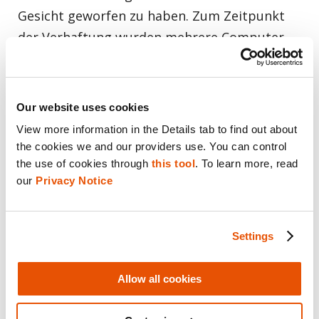
Gesicht geworfen zu haben. Zum Zeitpunkt
der Verhaftung wurden mehrere Computer
und Smartphones beschlagnahmt, darunter
ein iPhone 5 von Boettcher.
Our website uses cookies
Mattia wird erklären, wie sie nach einer
View more information in the Details tab to find out about 
ersten Durchsuchung und Beschlagnahme
the cookies we and our providers use. You can control 
aller relevanten digitalen Geräte keinen
the use of cookies through 
this tool
. To learn more, read 
our 
Privacy Notice
Zugriff auf das iPhone 5 der Verdächtigen
erhalten konnten, da das Telefon mit einem
vierstelligen Passcode gesperrt war. Der
Settings
Verdächtige erklärte den Ermittlern, dass er
sich nicht an den Passcode erinnern könne.
Allow all cookies
Zum Zeitpunkt der Analyse waren ihre
Techniken erfolglos, da sie versuchten, den