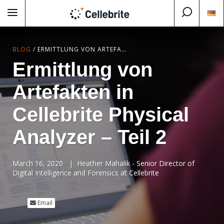
BLOG
/
ERMITTLUNG VON ARTEFAKTEN IN CELLEBRITE PHYSICAL ANALYZER – TEIL 2
Ermittlung von
Artefakten in
Cellebrite Physical
Analyzer – Teil 2
March 16, 2020
|
Heather Mahalik - Senior Director of
Digital Intelligence and Forensics at Cellebrite
Email