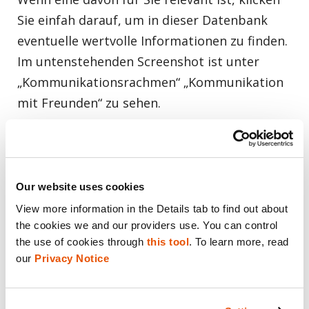
Sie einfah darauf, um in dieser Datenbank
eventuelle wertvolle Informationen zu finden.
Im untenstehenden Screenshot ist unter
„Kommunikationsrachmen“ „Kommunikation
mit Freunden“ zu sehen.
Die meisten Ermittler übersehen einfache
Gaming-Apps als Quellen für Chats. Die
Our website uses cookies
meisten Menschen plaudern aber während
View more information in the Details tab to find out about 
des Gamens gerne. Unten sehen wir also 19
the cookies we and our providers use. You can control 
the use of cookies through 
this tool
. To learn more, read 
Chat-Nachrichten unter „Kommunikation mit
our 
Privacy Notice
Freunden“. Und wir sehen alle Benutzer (18),
die dieses Spiel gespielt haben.