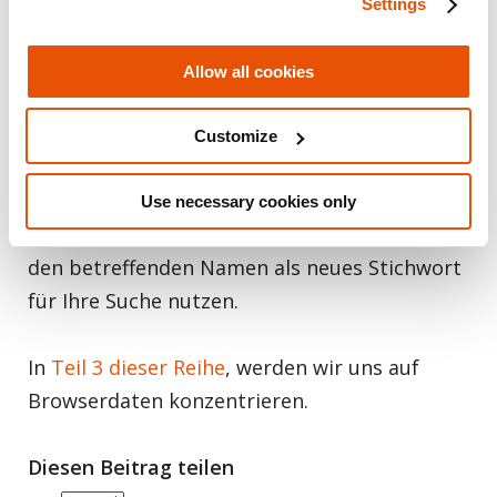
Settings
Meistens werden Namen mehrfach
Allow all cookies
verwendet. Ich bin also in vielen dieser
Gaming-Apps Hmihalik11. Wenn Sie
Customize
herausfinden, dass dies bei einer Ihrer
Ermittlungen der Fall ist, sollten Sie so
Use necessary cookies only
vorgehen, wie Sie es nun gelernt haben, und
den betreffenden Namen als neues Stichwort
für Ihre Suche nutzen.
In
Teil 3 dieser Reihe
, werden wir uns auf
Browserdaten konzentrieren.
Diesen Beitrag teilen