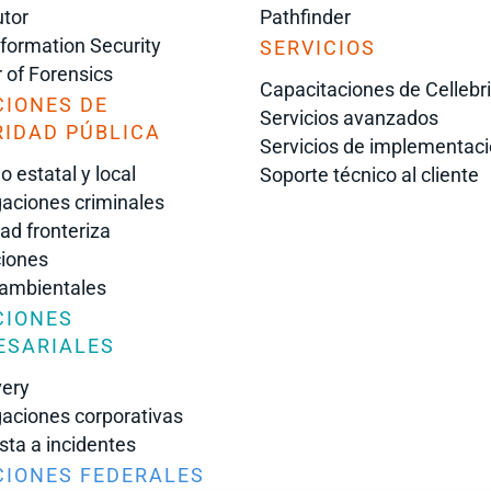
tor
Pathfinder
nformation Security
SERVICIOS
r of Forensics
Capacitaciones de Cellebr
CIONES DE
Servicios avanzados
IDAD PÚBLICA
Servicios de implementac
o estatal y local
Soporte técnico al cliente
gaciones criminales
ad fronteriza
iones
 ambientales
CIONES
ESARIALES
very
gaciones corporativas
ta a incidentes
CIONES FEDERALES