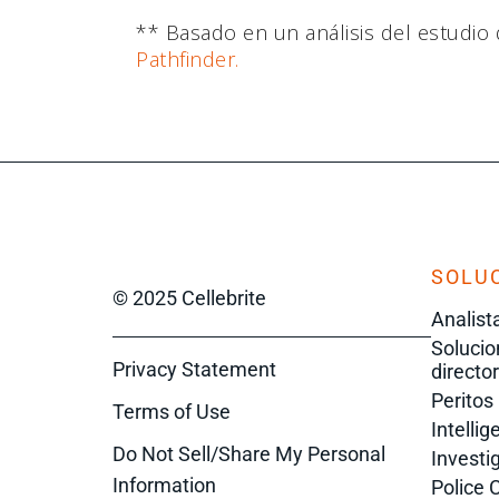
** Basado en un análisis del estudio d
Pathfinder.
SOLUC
© 2025 Cellebrite
Analist
Solucio
Privacy Statement
directo
Peritos
Terms of Use
Intelli
Do Not Sell/Share My Personal
Investi
Information
Police 