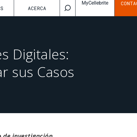
MyCellebrite
CONTA
OS
ACERCA
s Digitales:
ar sus Casos
 de investigación,