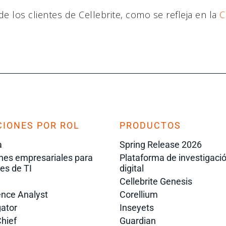
e los clientes de Cellebrite, como se refleja en la
C
IONES POR ROL
PRODUCTOS
a
Spring Release 2026
nes empresariales para
Plataforma de investigaci
res de TI
digital
Cellebrite Genesis
gence Analyst
Corellium
gator
Inseyets
Chief
Guardian