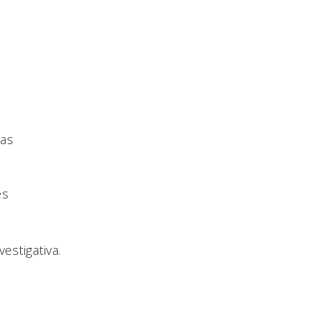
nas
es
vestigativa.