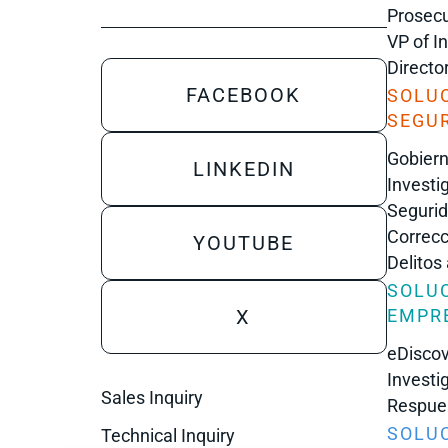
Prosecu
VP of I
Directo
FACEBOOK
SOLU
SEGUR
Gobiern
LINKEDIN
Investi
Segurid
Correcc
YOUTUBE
Delitos
SOLU
X
EMPR
eDisco
Investi
Sales Inquiry
Respues
SOLU
Technical Inquiry