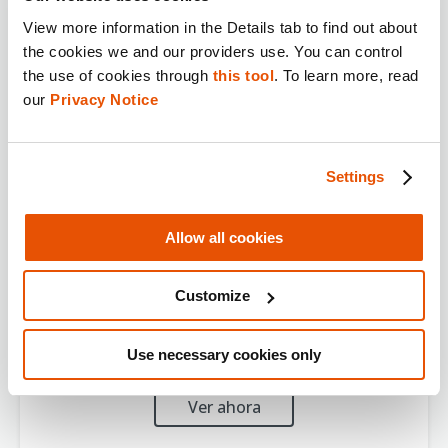
View more information in the Details tab to find out about 
the cookies we and our providers use. You can control 
the use of cookies through 
this tool
. To learn more, read 
our 
Privacy Notice
Settings
Allow all cookies
La evidencia digital asegura
Customize
condenas después de una serie
de sobredosis mortales
Use necessary cookies only
Ver ahora