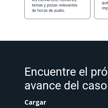
qué
temas y pistas relevantes
imp
de horas de audio.
Encuentre el pr
avance del caso
Cargar