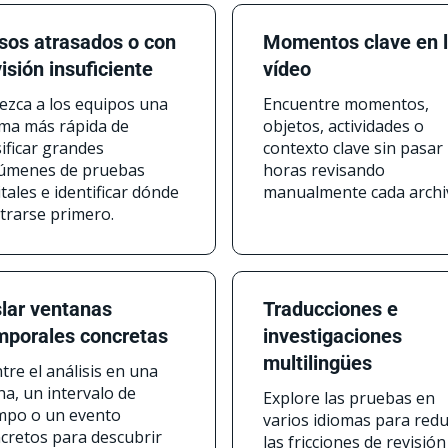
sos atrasados o con
Momentos clave en 
isión insuficiente
vídeo
ezca a los equipos una
Encuentre momentos,
ma más rápida de
objetos, actividades o
sificar grandes
contexto clave sin pasar
úmenes de pruebas
horas revisando
itales e identificar dónde
manualmente cada archi
trarse primero.
slar ventanas
Traducciones e
mporales concretas
investigaciones
multilingües
tre el análisis en una
ha, un intervalo de
Explore las pruebas en
mpo o un evento
varios idiomas para redu
cretos para descubrir
las fricciones de revisión