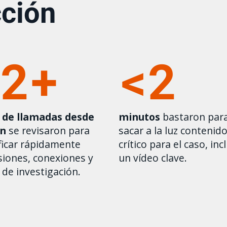
cción
72+
<2
 de llamadas desde
minutos
bastaron par
ón
se revisaron para
sacar a la luz contenid
ficar rápidamente
crítico para el caso, inc
siones, conexiones y
un vídeo clave.
 de investigación.