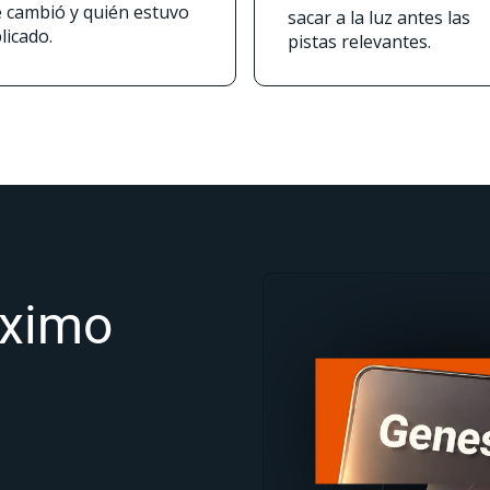
 cambió y quién estuvo
sacar a la luz antes las
licado.
pistas relevantes.
óximo