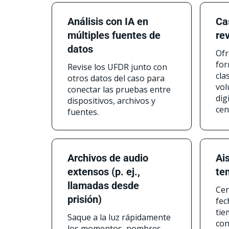
Análisis con IA en
Ca
múltiples fuentes de
rev
datos
Ofr
for
Revise los UFDR junto con
cla
otros datos del caso para
vol
conectar las pruebas entre
dig
dispositivos, archivos y
cen
fuentes.
Archivos de audio
Ai
extensos (p. ej.,
te
llamadas desde
Cen
prisión)
fec
tie
Saque a la luz rápidamente
con
los momentos, nombres,