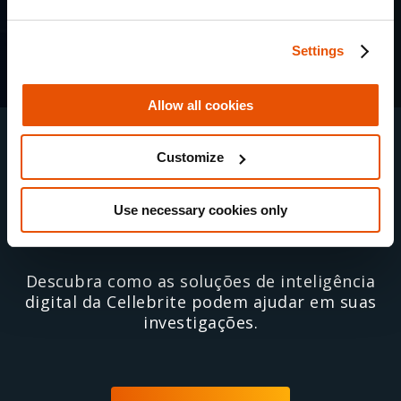
Settings
Allow all cookies
Comece a resolver
Customize
casos mais rápido
Use necessary cookies only
Descubra como as soluções de inteligência
digital da Cellebrite podem ajudar em suas
investigações.