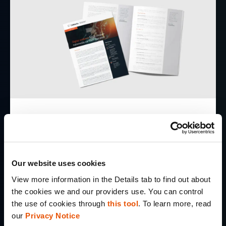
ESTUDOS DE CASO
Evidências digitais ajudam a
descobrir operações de roubo
Our website uses cookies
de automóveis em todo o país
View more information in the Details tab to find out about 
the cookies we and our providers use. You can control 
the use of cookies through 
this tool
. To learn more, read 
Download Now
our 
Privacy Notice