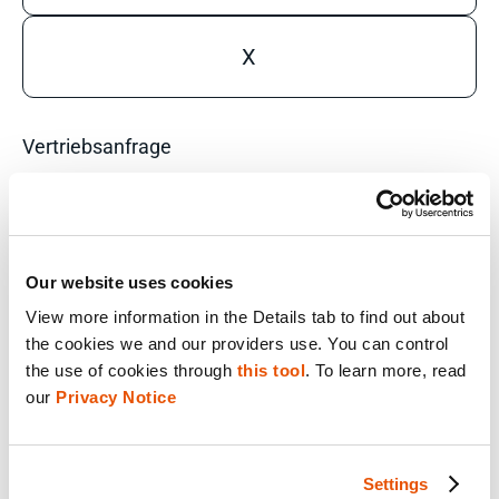
X
Vertriebsanfrage
Technische Anfrage
Schulungsanfrage
Für E-Mails anmelden
Our website uses cookies
LÖSUNGEN NACH ROLLE
View more information in the Details tab to find out about 
the cookies we and our providers use. You can control 
Analyst
the use of cookies through 
this tool
. To learn more, read 
Unternehmenslösungen für IT-Leiter
our 
Privacy Notice
Forensiker
Informationsanalyst
Ermittler
Settings