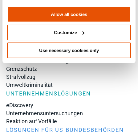
Polizeichef
Staatsanwalt
Allow all cookies
VP of Information Security
Director of Forensics
Customize
LÖSUNGEN FÜR DIE ÖFFENTLICHE
SICHERHEIT
Use necessary cookies only
Bundesstaatliche und lokale Behörden
Strafrechtliche Ermittlungen
Grenzschutz
Strafvollzug
Umweltkriminalität
UNTERNEHMENSLÖSUNGEN
eDiscovery
Unternehmensuntersuchungen
Reaktion auf Vorfälle
LÖSUNGEN FÜR US-BUNDESBEHÖRDEN