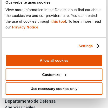
Our website uses cookies
Prosecutor
VP of Information Security
View more information in the Details tab to find out about 
Director of Forensics
the cookies we and our providers use. You can control 
the use of cookies through 
this tool
. To learn more, read 
SOLUCIONES DE SEGURIDAD PÚBLICA
our 
Privacy Notice
Gobierno estatal y local
Investigaciones criminales
Seguridad fronteriza
Settings
Correcciones
Delitos ambientales
Allow all cookies
SOLUCIONES EMPRESARIALES
eDiscovery
Customize
Investigaciones corporativas
Respuesta a incidentes
Use necessary cookies only
SOLUCIONES FEDERALES DE EE. UU.
Departamento de Defensa
Agencias civiles