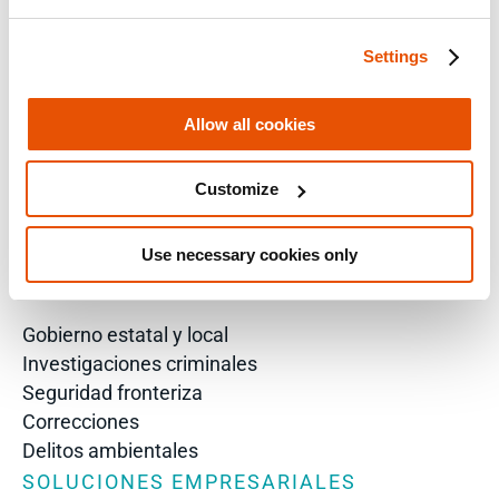
Analista
Soluciones empresariales para directores de TI
Settings
Peritos
Intelligence Analyst
Allow all cookies
Investigator
Police Chief
Customize
Prosecutor
VP of Information Security
Use necessary cookies only
Director of Forensics
SOLUCIONES DE SEGURIDAD PÚBLICA
Gobierno estatal y local
Investigaciones criminales
Seguridad fronteriza
Correcciones
Delitos ambientales
SOLUCIONES EMPRESARIALES