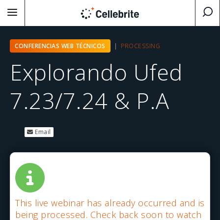
CONFERENCIAS WEB TÉCNICOS
|
PROCESSING
Explorando Ufed
7.23/7.24 & P.A
Email
This live webinar has already occurred and is
being processed. Check back soon to watch