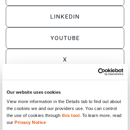
LINKEDIN
YOUTUBE
X
Sales Inquiry
Our website uses cookies
Technical Inquiry
View more information in the Details tab to find out about 
Training Sales Inquiry
the cookies we and our providers use. You can control 
the use of cookies through 
this tool
. To learn more, read 
Sign Up for Emails
our 
Privacy Notice
SOLUCIONES POR ROL