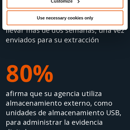
Customize
de los investigadores afirman que
Use necessary cookies only
el análisis de los dispositivos puede
llevar más de dos semanas, una vez
enviados para su extracción
80%
afirma que su agencia utiliza
almacenamiento externo, como
unidades de almacenamiento USB,
para administrar la evidencia