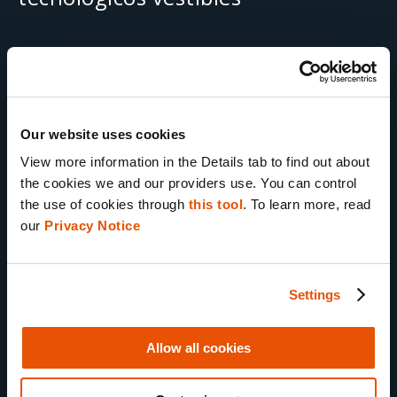
52%
Our website uses cookies
de los peritos creen que los
View more information in the Details tab to find out about 
the cookies we and our providers use. You can control 
retrasos en los casos han
the use of cookies through 
this tool
. To learn more, read 
empeorado en los últimos 12
our 
Privacy Notice
meses
Settings
75%
Allow all cookies