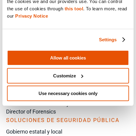
the cookies we and our providers use. You can control 
Technical Inquiry
the use of cookies through 
this tool
. To learn more, read 
Training Sales Inquiry
our 
Privacy Notice
Sign Up for Emails
SOLUCIONES POR ROL
Settings
Analista
Soluciones empresariales para directores de TI
Allow all cookies
Peritos
Intelligence Analyst
Customize
Investigator
Police Chief
Use necessary cookies only
Prosecutor
VP of Information Security
Director of Forensics
SOLUCIONES DE SEGURIDAD PÚBLICA
Gobierno estatal y local