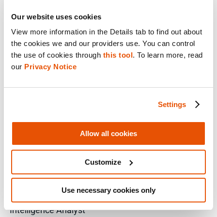
YOUTUBE
Our website uses cookies
View more information in the Details tab to find out about 
X
the cookies we and our providers use. You can control 
the use of cookies through 
this tool
. To learn more, read 
our 
Privacy Notice
Sales Inquiry
Technical Inquiry
Settings
Training Sales Inquiry
Allow all cookies
Sign Up for Emails
SOLUCIONES POR ROL
Customize
Analista
Soluciones empresariales para directores de TI
Use necessary cookies only
Peritos
Intelligence Analyst