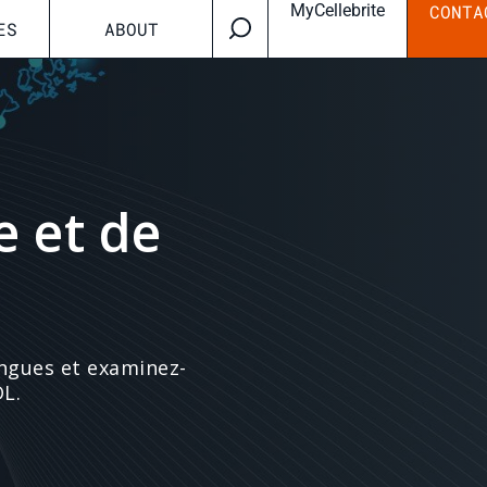
MyCellebrite
CONTA
ES
ABOUT
 et de
angues et examinez-
DL.