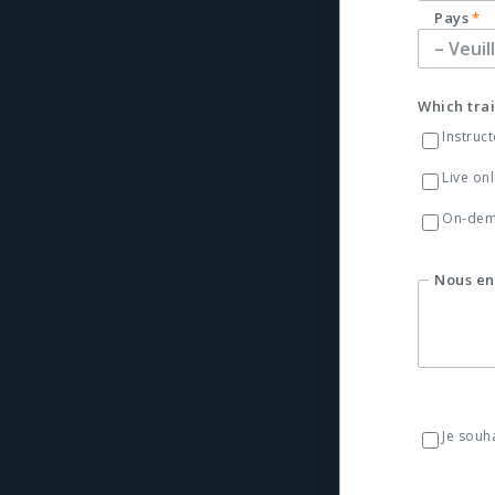
Pays
*
Which trai
Instruct
Live onl
On-de
Nous en 
Je souh