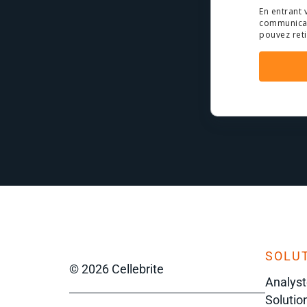
En entrant 
communicati
pouvez ret
SOLUT
© 2026 Cellebrite
Analyst
Solutio