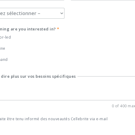
ning are you interested in?
*
or-led
ine
mand
dire plus sur vos besoins spécifiques
0 of 400 max
aite être tenu informé des nouveautés Cellebrite via e-mail