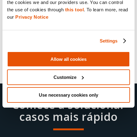
descobrir operações de roubo
the cookies we and our providers use. You can control 
the use of cookies through 
this tool
. To learn more, read 
de automóveis em todo o país
our 
Privacy Notice
Download Now
Settings
Allow all cookies
Customize
Use necessary cookies only
Comece a solucionar
casos mais rápido