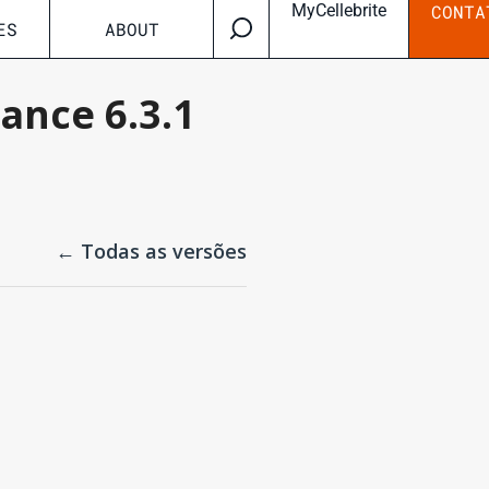
MyCellebrite
CONTA
ES
ABOUT
ance 6.3.1
← Todas as versões