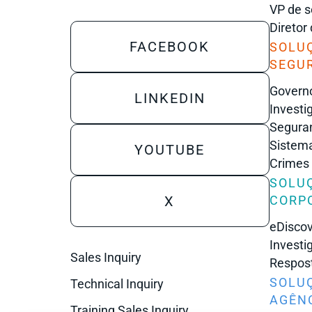
VP de s
Diretor
FACEBOOK
SOLU
SEGU
Governo
LINKEDIN
Investi
Seguran
Sistema
YOUTUBE
Crimes
SOLU
X
CORP
eDisco
Investi
Sales Inquiry
Respost
SOLU
Technical Inquiry
AGÊNC
Training Sales Inquiry