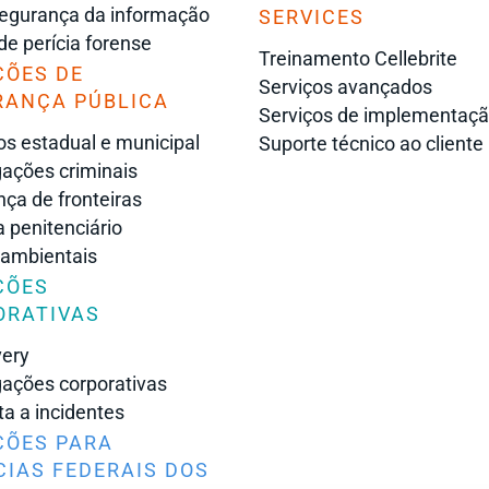
egurança da informação
SERVICES
 de perícia forense
Treinamento Cellebrite
ÇÕES DE
Serviços avançados
RANÇA PÚBLICA
Serviços de implementaç
s estadual e municipal
Suporte técnico ao cliente
gações criminais
ça de fronteiras
 penitenciário
 ambientais
ÇÕES
ORATIVAS
very
gações corporativas
a a incidentes
ÇÕES PARA
IAS FEDERAIS DOS