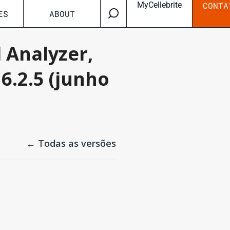
MyCellebrite
CONTA
ES
ABOUT
 Analyzer,
6.2.5 (junho
← Todas as versões