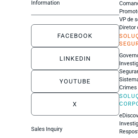
Information
Comanda
Promot
VP de s
Diretor
FACEBOOK
SOLU
SEGU
Governo
LINKEDIN
Investi
Seguran
Sistema
YOUTUBE
Crimes
SOLU
X
CORP
eDisco
Investi
Sales Inquiry
Respost