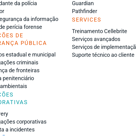
nte da polícia
Guardian
or
Pathfinder
egurança da informação
SERVICES
 de perícia forense
Treinamento Cellebrite
ÇÕES DE
Serviços avançados
RANÇA PÚBLICA
Serviços de implementaç
s estadual e municipal
Suporte técnico ao cliente
gações criminais
ça de fronteiras
 penitenciário
 ambientais
ÇÕES
ORATIVAS
very
gações corporativas
a a incidentes