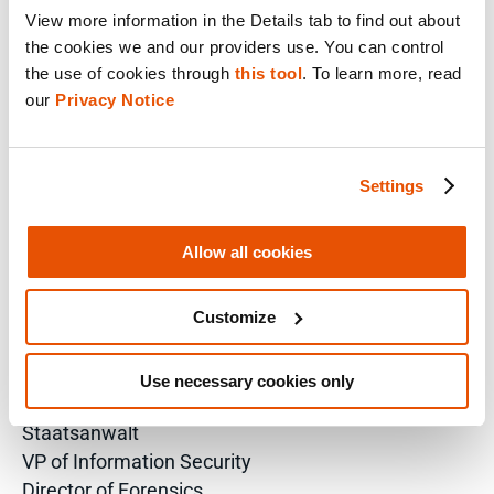
View more information in the Details tab to find out about 
the cookies we and our providers use. You can control 
Vertriebsanfrage
the use of cookies through 
this tool
. To learn more, read 
Technische Anfrage
our 
Privacy Notice
Schulungsanfrage
Für E-Mails anmelden
Settings
LÖSUNGEN NACH ROLLE
Allow all cookies
Analyst
Unternehmenslösungen für IT-Leiter
Forensiker
Customize
Informationsanalyst
Ermittler
Use necessary cookies only
Polizeichef
Staatsanwalt
VP of Information Security
Director of Forensics