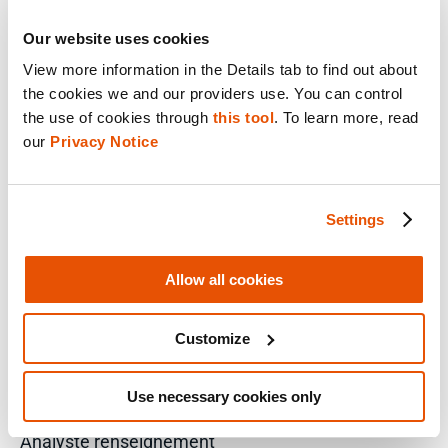
YOUTUBE
Our website uses cookies
View more information in the Details tab to find out about 
X
the cookies we and our providers use. You can control 
the use of cookies through 
this tool
. To learn more, read 
our 
Privacy Notice
Contacter notre équipe commerciale
Contacter le support technique
Settings
Contacter notre équipe Formation
Allow all cookies
S'inscrire à nos e-mails
SOLUTIONS PAR RÔLE
Customize
Analyste
Solutions d’entreprise pour les directeurs IT
Use necessary cookies only
Examinateurs
Analyste renseignement