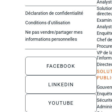
Analyst
Solutio
Déclaration de confidentialité
directe
Examin
Conditions d’utilisation
Analys
Ne pas vendre/partager mes
Enquêt
informations personnelles
Chef de
Procure
VP de l
l’infor
Directeu
FACEBOOK
SOLUT
PUBL
LINKEDIN
Gouvern
Enquête
Sécurit
YOUTUBE
Adminis