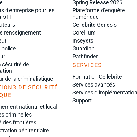
e
Spring Release 2026
ns d’entreprise pour les
Plateforme d’enquête
urs IT
numérique
ateurs
Cellebrite Genesis
te renseignement
Corellium
eur
Inseyets
 police
Guardian
ur
Pathfinder
a sécurité de
SERVICES
mation
Formation Cellebrite
r de la criminalistique
Services avancés
IONS DE SÉCURITÉ
Services d’implémentatio
IQUE
Support
ement national et local
s criminelles
é des frontières
tration pénitentiaire