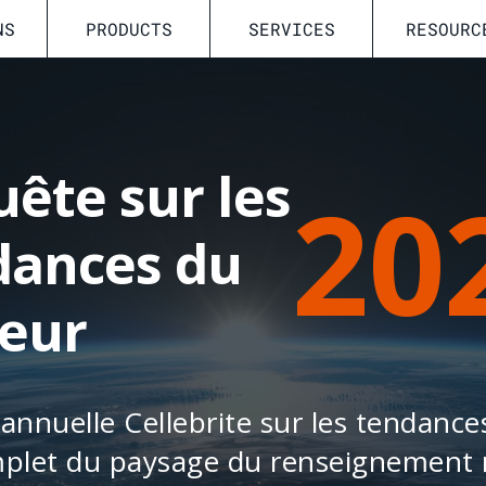
NS
PRODUCTS
SERVICES
RESOURC
ête sur les
20
dances du
teur
nnuelle Cellebrite sur les tendance
let du paysage du renseignement 