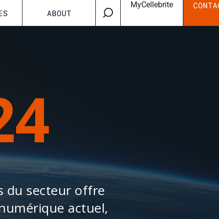
MyCellebrite
CONTA
ES
ABOUT
24
s du secteur offre
numérique actuel,