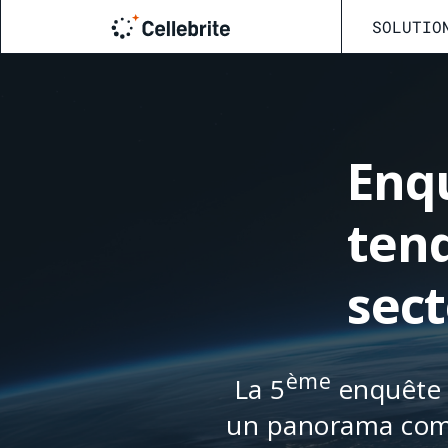
SOLUTIO
Enqu
ten
sec
ème
La 5
enquête a
un panorama comp