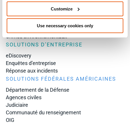
Gouvernement national et local
Customize
Enquêtes criminelles
Sécurité des frontières
Use necessary cookies only
Administration pénitentiaire
Crimes environnementaux
SOLUTIONS D’ENTREPRISE
eDiscovery
Enquêtes d’entreprise
Réponse aux incidents
SOLUTIONS FÉDÉRALES AMÉRICAINES
Département de la Défense
Agences civiles
Judiciaire
Communauté du renseignement
OIG