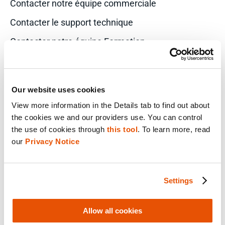
Contacter notre équipe commerciale
Contacter le support technique
Contacter notre équipe Formation
S'inscrire à nos e-mails
SOLUTIONS PAR RÔLE
Our website uses cookies
Analyste
View more information in the Details tab to find out about 
Solutions d’entreprise pour les directeurs IT
the cookies we and our providers use. You can control 
Examinateurs
the use of cookies through 
this tool
. To learn more, read 
Analyste renseignement
our 
Privacy Notice
Enquêteur
Chef de police
Procureur
Settings
VP de la sécurité de l’information
Directeur de la criminalistique
Allow all cookies
SOLUTIONS DE SÉCURITÉ PUBLIQUE