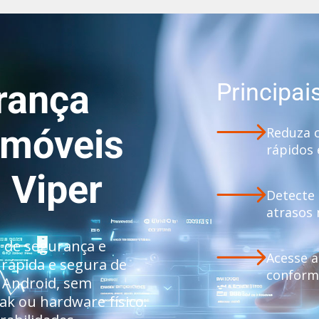
rança
Principai
s móveis
Reduza o
rápidos 
 Viper
Detecte 
atrasos
s de segurança e
Acesse 
rápida e segura de
conform
o Android, sem
ak ou hardware físico.