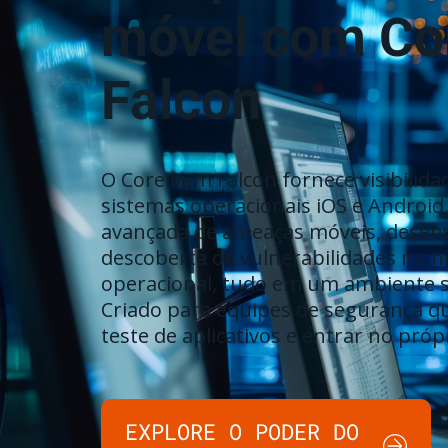
móvel com Co
Falcon
O Corellium Falcon fornece visibilid
sistemas operacionais iOS e Android
avançada de ameaças móveis, desenv
descoberta de vulnerabilidades no n
operacional, tudo em um ambiente se
Criado para equipes de segurança qu
teste de aplicativos e entrar no próp
EXPLORE O PODER DO