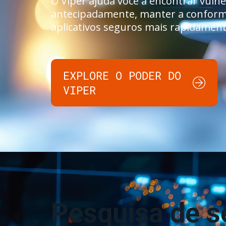
O Viper ajuda você a encontrar vulne
antecipadamente, manter a conform
aplicativos seguros mais rapidament
EXPLORE O PODER DO
VIPER
Pesquisa de 