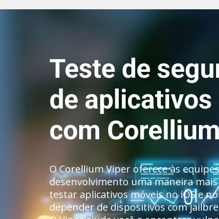
Teste de segu
de aplicativo
com Corellium
O Corellium Viper oferece às equipe
desenvolvimento uma maneira mais 
testar aplicativos móveis no iOS e n
depender de dispositivos com jailbre