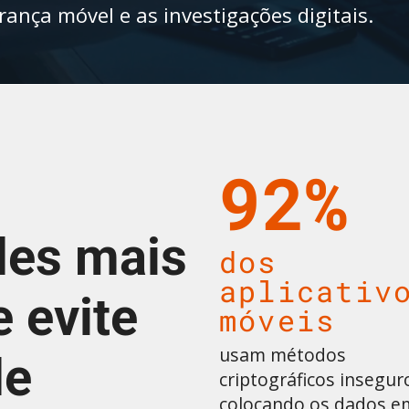
nça móvel e as investigações digitais.
92%
des mais
dos
aplicativ
 evite
móveis
usam métodos
de
criptográficos insegur
colocando os dados e