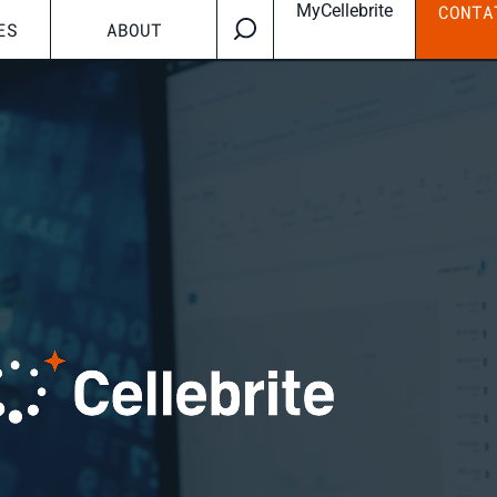
MyCellebrite
CONTA
ES
ABOUT