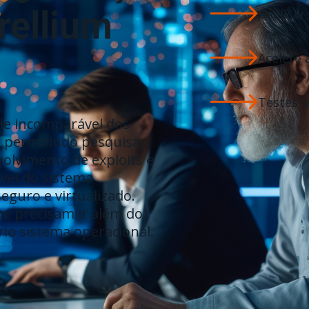
rellium
Analisar
Acelere 
Testes s
ade incomparável dos
, permitindo pesquisa
olvimento de exploits e
ível do sistema
guro e virtualizado.
e precisam ir além do
rio sistema operacional.