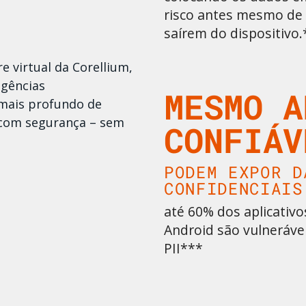
risco antes mesmo de
saírem do dispositivo.
 virtual da Corellium,
agências
MESMO A
 mais profundo de
 com segurança – sem
CONFIÁV
PODEM EXPOR D
CONFIDENCIAIS
até 60% dos aplicativo
Android são vulneráv
PII***