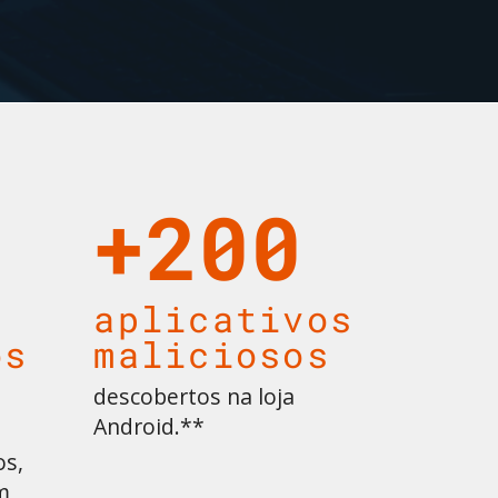
+200
aplicativos
os
maliciosos
descobertos na loja
Android.**
os,
m