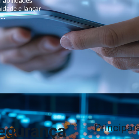
rabilidades
idade e lançar
e.
segurança
Principai