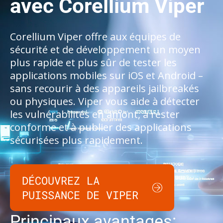
avec Corellium Viper
Corellium Viper offre aux équipes de
sécurité et de développement un moyen
plus rapide et plus sûr de tester les
applications mobiles sur iOS et Android –
sans recourir à des appareils jailbreakés
ou physiques. Viper vous aide à détecter
les vulnérabilités en amont, à rester
conforme et à publier des applications
sécurisées plus rapidement.
DÉCOUVREZ LA
PUISSANCE DE VIPER
Principaux avantages: