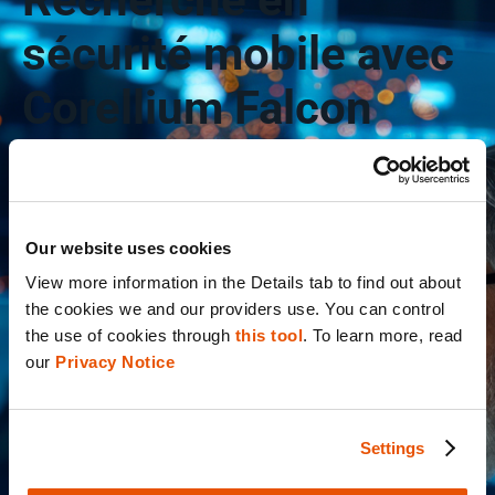
sécurité mobile avec
Corellium Falcon
Corellium Falcon offre une visibilité
inégalée sur les systèmes d’exploitation
iOS et Android, permettant la recherche
Our website uses cookies
avancée sur les menaces mobiles, le
View more information in the Details tab to find out about 
développement d’exploits et la découverte
the cookies we and our providers use. You can control 
de vulnérabilités au niveau OS – le tout
the use of cookies through 
this tool
. To learn more, read 
dans un environnement virtualisé et
our 
Privacy Notice
sécurisé. Conçu pour les équipes sécurité
qui souhaitent aller au-delà des tests
applicatifs et souhaitent explorer le
Settings
système d’exploitation lui-même.