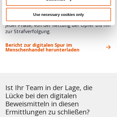
Beweismittel von diesen Geräten zu sichern,
kriminelle Netzwerke aufzudecken und
Use necessary cookies only
Informationen sicher auszutauschen — in
jeder Phase, von der Rettung der Opfer bis hin
zur Strafverfolgung.
Bericht zur digitalen Spur im
Menschenhandel herunterladen
Ist Ihr Team in der Lage, die
Lücke bei den digitalen
Beweismitteln in diesen
Ermittlungen zu schließen?