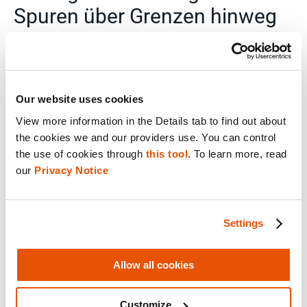
Spuren über Grenzen hinweg
Our website uses cookies
View more information in the Details tab to find out about 
the cookies we and our providers use. You can control 
the use of cookies through 
this tool
. To learn more, read 
our 
Privacy Notice
Menschenhändler nutzen verschlüsselte
Settings
Anwendungen, Prepaid-Geräte und
grenzüberschreitende digitale Infrastruktur.
Allow all cookies
Cellebrite stellt den für die Bekämpfung des
Menschenhandels zuständigen Stellen die
nötigen Lösungen zur Verfügung, um
Customize